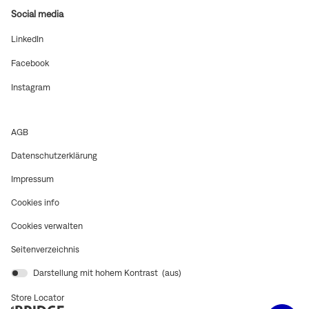
Social media
(In
LinkedIn
neuem
Fenster
(In
Facebook
öffnen)
neuem
Fenster
(In
Instagram
öffnen)
neuem
Fenster
öffnen)
(In
AGB
neuem
(In
Datenschutzerklärung
Fenster
neuem
öffnen)
(In
Impressum
Fenster
neuem
öffnen)
(In
Cookies info
Fenster
neuem
öffnen)
Cookies verwalten
Fenster
öffnen)
Seitenverzeichnis
Darstellung mit hohem Kontrast (
aus
)
Store Locator
(In