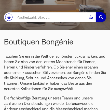
Postleitzahl,
IN
,
Filterergebni
EIN
Stadt
MEINER
EINEN
BONG
...
NÄHE
BONGÉNIE-
STOR
STORE
FINDEN
Boutiquen Bongénie
Tauchen Sie ein in die Welt der schönsten Luxusmarken, und
lassen Sie sich von den letzten Modetrends für Damen,
Herren und Kinder verführen. Ob Sie eher einen urbanen
oder einen klassischen Stil vorziehen, bei Bongénie finden Sie
die Kleidung, Schuhe und Accessoires von denen Sie
träumen. Unsere Einkäufer haben das Beste aus den
neuesten Kollektionen für Sie ausgewählt.
Die fachkräftige Beratung unseres Teams und unsere
zahlreichen Dienstleistungen wie der Lieferservice, die
Änderungsschneiderei und die Massschneiderei machen