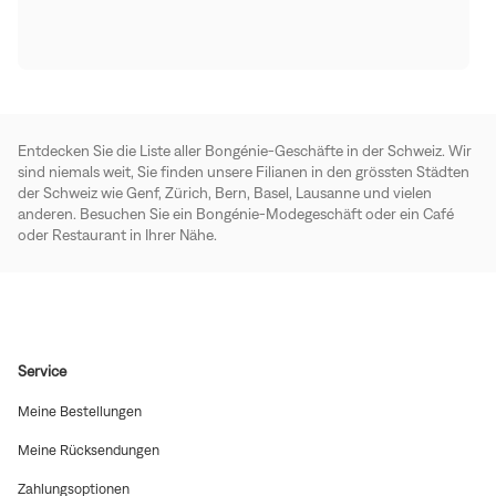
Entdecken Sie die Liste aller Bongénie-Geschäfte in der Schweiz. Wir
sind niemals weit, Sie finden unsere Filianen in den grössten Städten
der Schweiz wie Genf, Zürich, Bern, Basel, Lausanne und vielen
anderen. Besuchen Sie ein Bongénie-Modegeschäft oder ein Café
oder Restaurant in Ihrer Nähe.
Service
(In
Meine Bestellungen
neuem
Fenster
(In
Meine Rücksendungen
öffnen)
neuem
Fenster
(In
Zahlungsoptionen
öffnen)