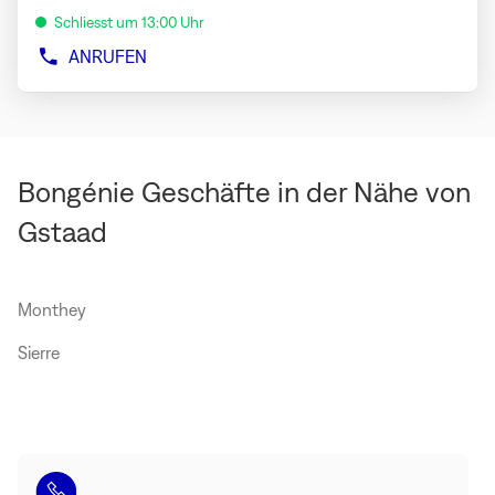
um
Schliesst um 13:00 Uhr
mehr
zu
ANRUFEN
DER
erfahren
MAX
MARA
GSTAAD-
STORE
Bongénie Geschäfte in der Nähe von
Gstaad
Monthey
Sierre