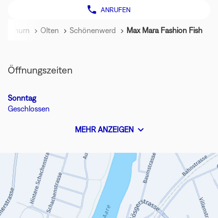
ANRUFEN
DER
MAX
MARA
Solothurn
Olten
Schönenwerd
Max Mara Fashion Fish
FASHION
FISH-
STORE
Öffnungszeiten
Heutige
Sonntag
Öffnungszeiten
Geschlossen
MEHR ANZEIGEN
UND
ÖFFNUNGSZEITEN
VON
MAX
MARA
FASHION
FISH