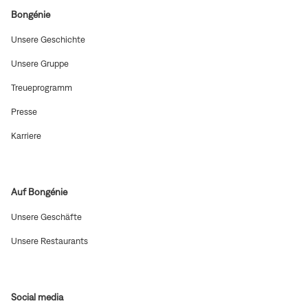
Bongénie
(In
Unsere Geschichte
neuem
Fenster
(In
Unsere Gruppe
öffnen)
neuem
Fenster
(In
Treueprogramm
öffnen)
neuem
Fenster
(In
Presse
öffnen)
neuem
Fenster
(In
Karriere
öffnen)
neuem
Fenster
öffnen)
Auf Bongénie
(In
Unsere Geschäfte
neuem
Fenster
(In
Unsere Restaurants
öffnen)
neuem
Fenster
öffnen)
Social media