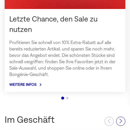
Letzte Chance, den Sale zu
nutzen
Profitieren Sie schnell von 10% Extra-Rabatt auf alle
bereits reduzierten Artikel, und sparen Sie noch mehr,
bevor das Angebot endet. Die schönsten Stücke sind
schnell vergriffen: finden Sie Ihre Favoriten jetzt in der
Sale-Auswahl, und shoppen Sie online oder in Ihrem
Bongénie-Geschäft.
WEITERE INFOS
über
Letzte
Chance,
den
Sale
zu
Im Geschäft
nutzen
(In
neuem