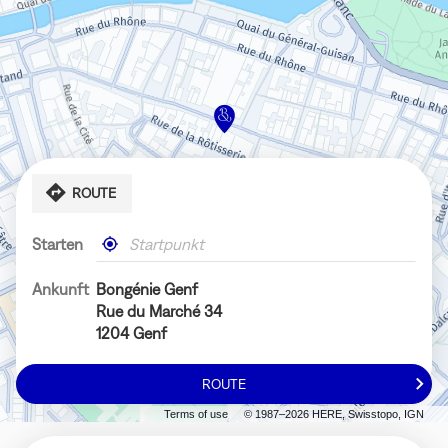
ROUTE
Starten
,
In
einen
meiner
Bongénie-
Nähe
Ankunft
Bongénie Genf
Store
Rue du Marché 34
finden
1204 Genf
ROUTE
ZUM
BONGÉNIE
Terms of use
© 1987–2026 HERE, Swisstopo, IGN
GENF-
STORE