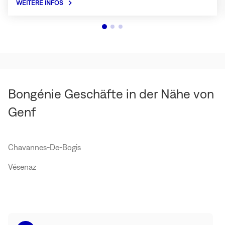
WEITERE INFOS
über
Bongénie
Café
(In
neuem
Fenster
öffnen)
Bongénie Geschäfte in der Nähe von
Genf
Chavannes-De-Bogis
Vésenaz