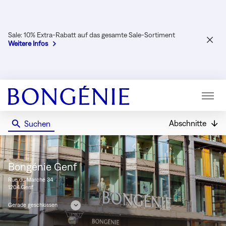
Sale: 10% Extra-Rabatt auf das gesamte Sale-Sortiment
SCHL
Weitere Infos
Menü
Abschnitte
Suchen
Bongénie
Bongénie Genf
Rue du Marché 34
1204 Genf
Gerade geschlossen
Öffnungszeiten