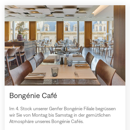
Fenster
öffnen)
Bongénie Café
Im 4. Stock unserer Genfer Bongénie Filiale begrüssen
wir Sie von Montag bis Samstag in der gemütlichen
Atmosphäre unseres Bongénie Cafés.