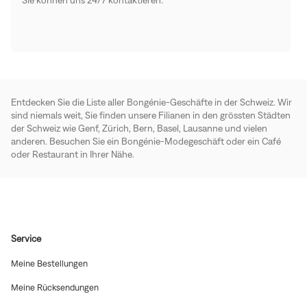
Entdecken Sie die Liste aller Bongénie-Geschäfte in der Schweiz. Wir
sind niemals weit, Sie finden unsere Filianen in den grössten Städten
der Schweiz wie Genf, Zürich, Bern, Basel, Lausanne und vielen
anderen. Besuchen Sie ein Bongénie-Modegeschäft oder ein Café
oder Restaurant in Ihrer Nähe.
Service
(In
Meine Bestellungen
neuem
Fenster
(In
Meine Rücksendungen
öffnen)
neuem
Fenster