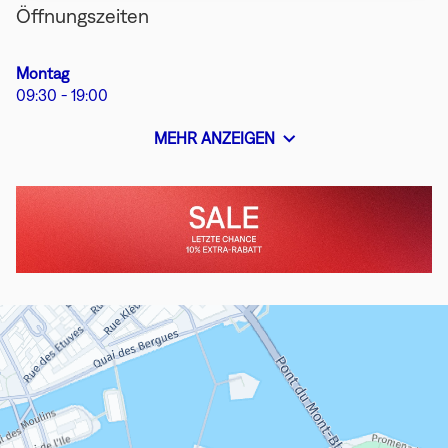
Öffnungszeiten
Heutige
Montag
Öffnungszeiten
09:30
-
19:00
MEHR ANZEIGEN
UND
ÖFFNUNGSZEITEN
VON
Im
Letzte
BONGÉNIE
Geschäft
Chance,
GENF
den
Sale
zu
nutzen