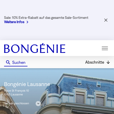
Sale: 10% Extra-Rabatt auf das gesamte Sale-Sortiment
SCHL
Weitere Infos
Menü
Abschnitte
Suchen
Bongénie
Bongénie Lausanne
Place St François 10
1003 Lausanne
Gerade geschlossen
Öffnungszeiten