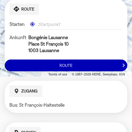
ROUTE
Starten
,
In
einen
meiner
Bongénie-
Nähe
Ankunft
Bongénie Lausanne
Store
Place St François 10
finden
1003 Lausanne
ROUTE
ZUM
BONGÉNIE
Terms of use
© 1987–2026 HERE, Swisstopo, IGN
LAUSANNE-
STORE
ZUGANG
Bus: St François-Haltestelle