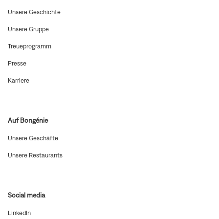
(In
Unsere Geschichte
neuem
Fenster
(In
Unsere Gruppe
öffnen)
neuem
Fenster
(In
Treueprogramm
öffnen)
neuem
Fenster
(In
Presse
öffnen)
neuem
Fenster
(In
Karriere
öffnen)
neuem
Fenster
öffnen)
Auf Bongénie
(In
Unsere Geschäfte
neuem
Fenster
(In
Unsere Restaurants
öffnen)
neuem
Fenster
öffnen)
Social media
(In
LinkedIn
neuem