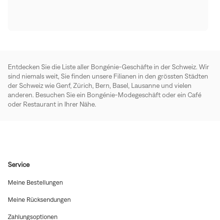
Entdecken Sie die Liste aller Bongénie-Geschäfte in der Schweiz. Wir
sind niemals weit, Sie finden unsere Filianen in den grössten Städten
der Schweiz wie Genf, Zürich, Bern, Basel, Lausanne und vielen
anderen. Besuchen Sie ein Bongénie-Modegeschäft oder ein Café
oder Restaurant in Ihrer Nähe.
Service
(In
Meine Bestellungen
neuem
Fenster
(In
Meine Rücksendungen
öffnen)
neuem
Fenster
(In
Zahlungsoptionen
öffnen)