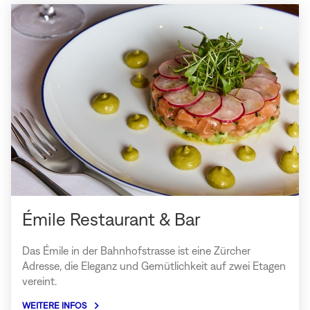
(In
neuem
Fenster
öffnen)
Émile Restaurant & Bar
Das Émile in der Bahnhofstrasse ist eine Zürcher
Adresse, die Eleganz und Gemütlichkeit auf zwei Etagen
vereint.
WEITERE INFOS