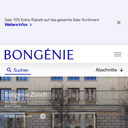
Sale: 10% Extra-Rabatt auf das gesamte Sale-Sortiment
SCHL
Weitere Infos
Menü
Abschnitte
Suchen
Bongénie
Bongénie Zürich
Bahnhofstrasse 3
8001 Zürich
Gerade geschlossen
Öffnungszeiten