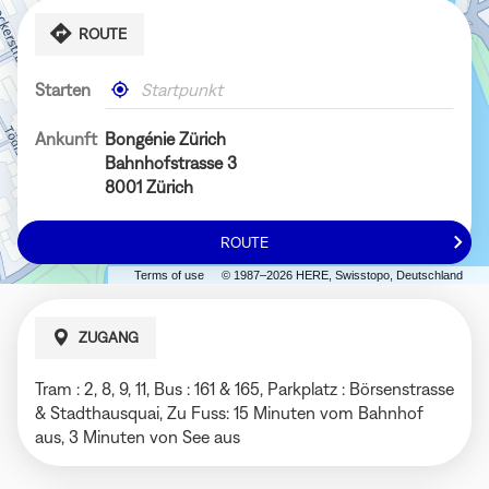
ROUTE
Starten
,
In
einen
meiner
Bongénie-
Nähe
Ankunft
Bongénie Zürich
Store
Bahnhofstrasse 3
finden
8001 Zürich
ROUTE
ZUM
BONGÉNIE
Terms of use
© 1987–2026 HERE, Swisstopo, Deutschland
ZÜRICH-
STORE
ZUGANG
Tram : 2, 8, 9, 11, Bus : 161 & 165, Parkplatz : Börsenstrasse
& Stadthausquai, Zu Fuss: 15 Minuten vom Bahnhof
aus, 3 Minuten von See aus