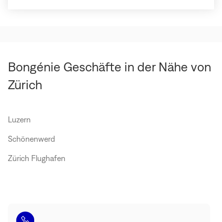
über
Émile
Restaurant
&
Bar
(In
neuem
Bongénie Geschäfte in der Nähe von
Fenster
öffnen)
Zürich
Luzern
Schönenwerd
Zürich Flughafen